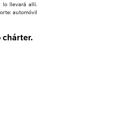
 llevará allí. 
rte: automóvil 
 chárter.