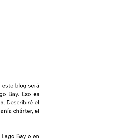
este blog será 
go Bay. Eso es 
 Describiré el 
ñía chárter, el 
 Lago Bay o en 