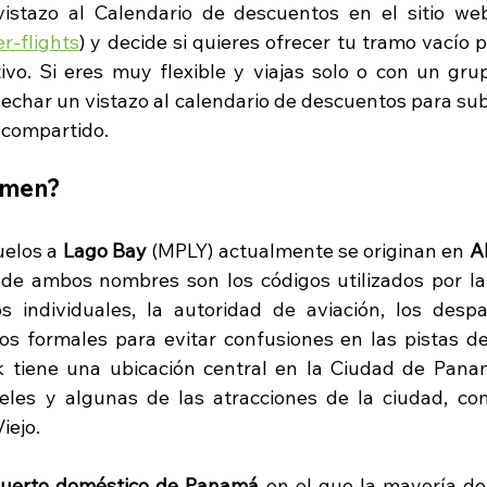
istazo al Calendario de descuentos en el sitio web
r-flights
) y decide si quieres ofrecer tu tramo vacío 
vo. Si eres muy flexible y viajas solo o con un gru
 echar un vistazo al calendario de descuentos para sub
 compartido.  
umen?
elos a 
Lago Bay
 (MPLY) actualmente se originan en 
A
 de ambos nombres son los códigos utilizados por l
os individuales, la autoridad de aviación, los despac
gos formales para evitar confusiones en las pistas de 
k tiene una ubicación central en la Ciudad de Panam
eles y algunas de las atracciones de la ciudad, co
ejo. 
puerto doméstico de Panamá
 en el que la mayoría de