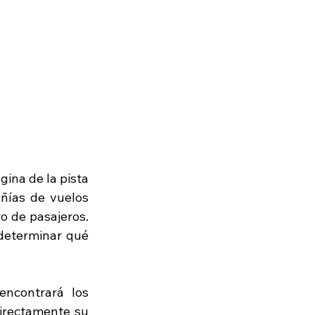
agina de la pista 
ñías de vuelos 
 de pasajeros. 
determinar qué 
ncontrará los 
irectamente su 