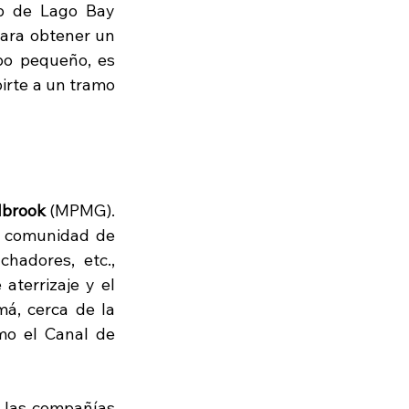
 de Lago Bay  
para obtener un 
po pequeño, es 
irte a un tramo 
lbrook
 (MPMG). 
a comunidad de 
hadores, etc., 
aterrizaje y el 
á, cerca de la 
mo el Canal de 
 las compañías 