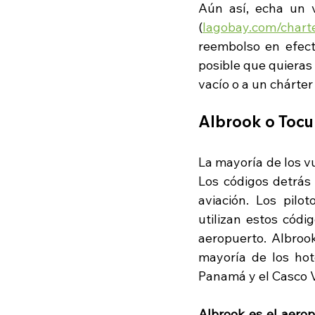
Aún así, echa un v
(
lagobay.com/charte
reembolso en efecti
posible que quieras
vacío o a un chárter
Albrook o Toc
La mayoría de los vu
Los códigos detrás
aviación. Los pilot
utilizan estos códi
aeropuerto. Albroo
mayoría de los hot
Panamá y el Casco Vi
Albrook es el aero