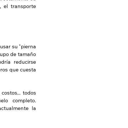
 el transporte 
sar su "pierna 
grupo de tamaño 
ría reducirse 
ros que cuesta 
ostos... todos 
lo completo. 
ctualmente la 