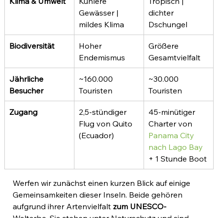
Klima & Umwelt
Kühlere 
Tropisch | 
Gewässer | 
dichter 
mildes Klima
Dschungel
Biodiversität
Hoher 
Größere 
Endemismus
Gesamtvielfalt
Jährliche 
~160.000 
~30.000 
Besucher
Touristen
Touristen
Zugang
2,5-stündiger 
45-minütiger 
Flug von Quito 
Charter von
(Ecuador)
Panama City 
nach Lago Bay
+ 1 Stunde Boot
Werfen wir zunächst einen kurzen Blick auf einige 
Gemeinsamkeiten dieser Inseln. Beide gehören 
aufgrund ihrer Artenvielfalt 
zum UNESCO-
Welterbe. Sie stehen unter Naturschutz und sind 