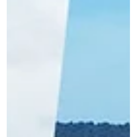
vier Möglichkeiten: Am schnellsten gelangen Sie mit
dem Flugzeug in nur 45 Minuten zur privaten
Landebahn Lago Bay . Mit einem Mietwagen sind Sie
in 6–8 Stunden flexibel. Ein privates Taxi/Shuttle
bietet ebenfalls eine komfortable Fahrt in 6–8
Stunden. Der Bus ist zwar die günstigste Option, aber
mit mehreren Umstiegen und einer Fahrzeit von 8–9
Stunden auch die längste und unbequemste. 1.
Flugzeug – Die schnellste Option Fah