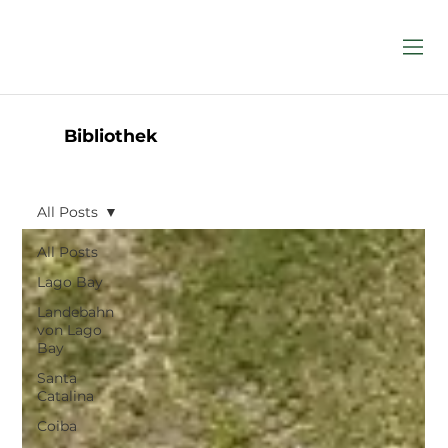
Bibliothek
All Posts
All Posts
Lago Bay
Landebahn
von Lago
Bay
Santa
Catalina
Coiba