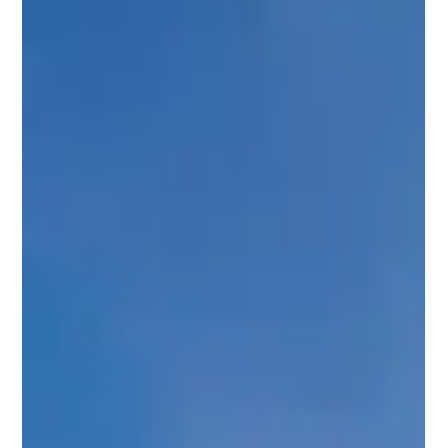
Gute Wahl! Du bist bereit für eine Reise nach Panama
und Santa Catalina ist auf deinem Radar. Dort findest
du den besten Startpunkt für Panamas beliebteste
Schnorchel-/Tauchtour im Coiba-Nationalpark. Wir
stellen dir die vier Anreisemöglichkeiten nach Santa
Catalina, Panama, vor. Beginnen wir mit der
schnellsten und unterhaltsamsten Option: Fliegen!
Wie komme ich von Panama-Stadt nach Santa
Catalina? Transport Reisezeit Preis Charterflug nach
Lago Bay 45 Minuten Flug 875 $