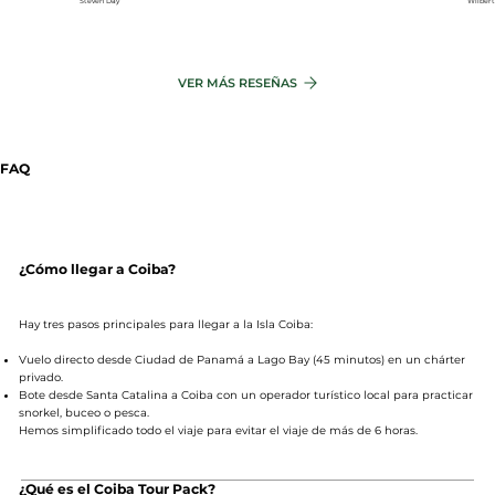
Steven Day
Wilber
VER MÁS RESEÑAS
FAQ
¿Cómo llegar a Coiba?
Hay tres pasos principales para llegar a la Isla Coiba:
Vuelo directo desde Ciudad de Panamá a Lago Bay (45 minutos) en un chárter
privado.
Bote desde Santa Catalina a Coiba con un operador turístico local para practicar
snorkel, buceo o pesca.
Hemos simplificado todo el viaje para evitar el viaje de más de 6 horas.
¿Qué es el Coiba Tour Pack?