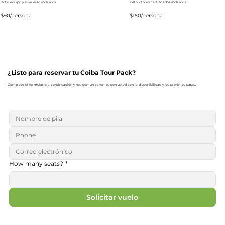
Bote, equipo y almuerzo incluidos.
Instructores certificados incluidos
$90/persona
$150/persona
¿Listo para reservar tu Coiba Tour Pack?
Complete el formulario a continuación y nos comunicaremos con usted con la disponibilidad y los próximos pasos.
How many seats?
*
Solicitar vuelo