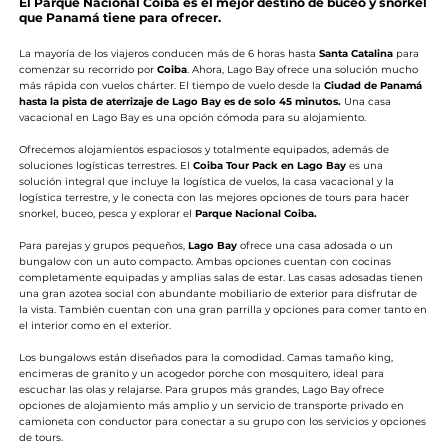
El Parque Nacional Coiba es el mejor destino de buceo y snorkel
que Panamá tiene para ofrecer.
La mayoría de los viajeros conducen más de 6 horas hasta
Santa Catalina
para
comenzar su recorrido por
Coiba
. Ahora, Lago Bay ofrece una solución mucho
más rápida con vuelos chárter. El tiempo de vuelo desde la
Ciudad de Panamá
hasta la pista de aterrizaje de Lago Bay es de solo 45 minutos.
Una casa
vacacional en Lago Bay es una opción cómoda para su alojamiento.
Ofrecemos alojamientos espaciosos y totalmente equipados, además de
soluciones logísticas terrestres. El
Coiba Tour Pack en Lago Bay
es una
solución integral que incluye la logística de vuelos, la casa vacacional y la
logística terrestre, y le conecta con las mejores opciones de tours para hacer
snorkel, buceo, pesca y explorar el
Parque Nacional Coiba.
Para parejas y grupos pequeños,
Lago Bay
ofrece una casa adosada o un
bungalow con un auto compacto. Ambas opciones cuentan con cocinas
completamente equipadas y amplias salas de estar. Las casas adosadas tienen
una gran azotea social con abundante mobiliario de exterior para disfrutar de
la vista. También cuentan con una gran parrilla y opciones para comer tanto en
el interior como en el exterior.
Los bungalows están diseñados para la comodidad. Camas tamaño king,
encimeras de granito y un acogedor porche con mosquitero, ideal para
escuchar las olas y relajarse. Para grupos más grandes, Lago Bay ofrece
opciones de alojamiento más amplio y un servicio de transporte privado en
camioneta con conductor para conectar a su grupo con los servicios y opciones
de tours.