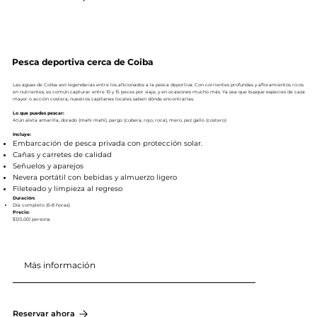
Pesca deportiva cerca de Coiba
Las aguas de Coiba son legendarias entre los aficionados a la pesca deportiva. Con corrientes profundas y afloramientos ricos
en nutrientes, es común capturar entre 10 y 15 peces por viaje, y en ocasiones mucho más. Ya sea que busque especies de caza
mayor o acción costera, nuestros capitanes locales saben dónde encontrarlas.
Lo que puedes pescar:
Atún aleta amarilla, dorado (mahi mahi), pargo (cubera, rojo, roca), mero, pez gallo (costero)
Incluye:
Embarcación de pesca privada con protección solar.
Cañas y carretes de calidad
Señuelos y aparejos
Nevera portátil con bebidas y almuerzo ligero
Fileteado y limpieza al regreso
Duración:
Día completo (6-8 horas)
Precio:
$125.00/ persona
Más información
Reservar ahora