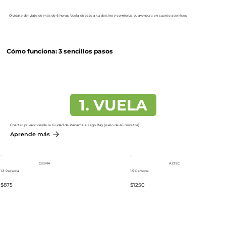
Olvídate del viaje de más de 6 horas. Vuela directo a tu destino y comienza tu aventura en cuanto aterrices.
Cómo funciona: 3 sencillos pasos
1. VUELA
Chárter privado desde la Ciudad de Panamá a Lago Bay (vuelo de 45 minutos)
Aprende más
CESNA
AZTEC
1-3 Persona
1-5 Persona
$875
$1250