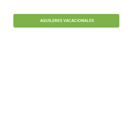
SAN
T
A
C
A
T
ALINA
L
A
GO B
A
Y
C
OIBA
AQUILERES VACACIONALES