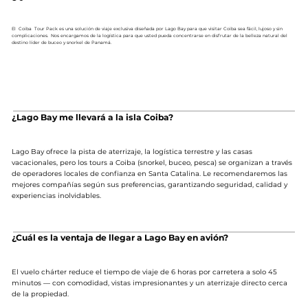
El Coiba Tour Pack es una solución de viaje exclusiva diseñada por Lago Bay para que visitar Coiba sea fácil, lujoso y sin
complicaciones. Nos encargamos de la logística para que usted pueda concentrarse en disfrutar de la belleza natural del
destino líder de buceo y snorkel de Panamá.
¿Lago Bay me llevará a la isla Coiba?
Lago Bay ofrece la pista de aterrizaje, la logística terrestre y las casas
vacacionales, pero los tours a Coiba (snorkel, buceo, pesca) se organizan a través
de operadores locales de confianza en Santa Catalina. Le recomendaremos las
mejores compañías según sus preferencias, garantizando seguridad, calidad y
experiencias inolvidables.
¿Cuál es la ventaja de llegar a Lago Bay en avión?
El vuelo chárter reduce el tiempo de viaje de 6 horas por carretera a solo 45
minutos — con comodidad, vistas impresionantes y un aterrizaje directo cerca
de la propiedad.