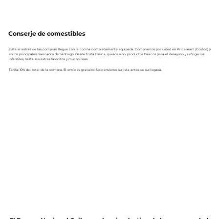
Conserje de comestibles
Evite el estrés de las compras: llegue con la cocina completamente equipada. Compramos por usted en Pricemart (Costco) y
en los principales mercados de Santiago. Desde fruta fresca, quesos, vino, productos básicos para el desayuno y refrigerios
infantiles, hasta sus extras favoritos y mucho más.
Tarifa: 10% del total de la compra. El envío es gratuito. Solo envíenos su lista antes de su llegada.