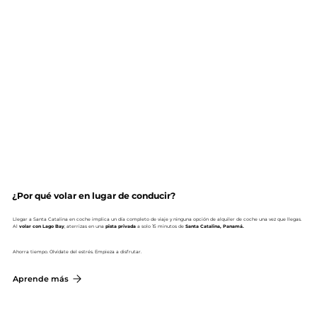
¿Por qué volar en lugar de conducir?
Llegar a Santa Catalina en coche implica un día completo de viaje y ninguna opción de alquiler de coche una vez que llegas.
Al
volar con Lago Bay
, aterrizas en una
pista privada
a solo 15 minutos de
Santa Catalina, Panamá.
Ahorra tiempo. Olvídate del estrés. Empieza a disfrutar.
Aprende más