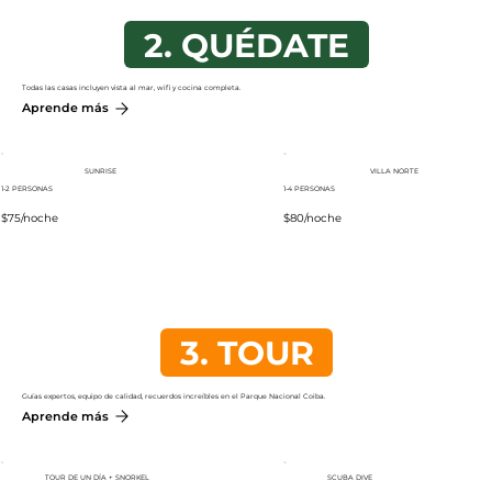
2. QUÉDATE
Todas las casas incluyen vista al mar, wifi y cocina completa.
Aprende más
SUNRISE
VILLA NORTE
1-2
PERSONAS
1-4 PERSONAS
$75/noche
$80/noche
3. TOUR
Guías expertos, equipo de calidad, recuerdos increíbles en el Parque Nacional Coiba.
Aprende más
TOUR DE UN DÍA + SNORKEL
SCUBA DIVE