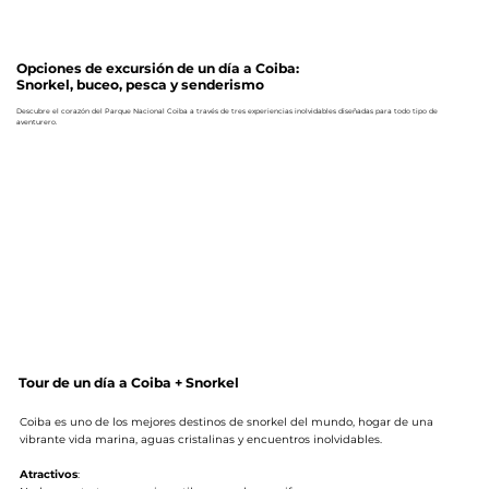
Opciones de excursión de un día a Coiba:
Snorkel, buceo, pesca y senderismo
Descubre el corazón del Parque Nacional Coiba a través de tres experiencias inolvidables diseñadas para todo tipo de
aventurero.
Tour de un día a Coiba + Snorkel
Coiba es uno de los mejores destinos de snorkel del mundo, hogar de una
vibrante vida marina, aguas cristalinas y encuentros inolvidables.
Atractivos
: