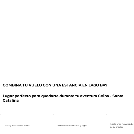
BO
C
AS DEL
T
ORO
~
1:10
H
COMBINA TU VUELO CON UNA ESTANCIA EN LAGO BAY
P
AN
Lugar perfecto para quedarte durante tu aventura Coiba - Santa
Catalina
~
40
MIN
A solo unos minutos del 
Casas y villas frente al mar
Rodeado de naturaleza y lagos.
~
4
5
de su charter
MIN