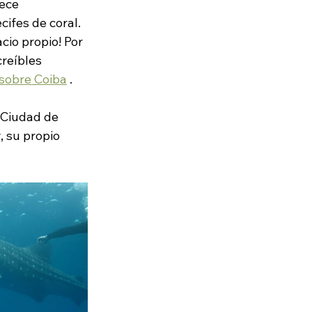
ece 
ifes de coral. 
io propio! Por 
reíbles 
 sobre Coiba
.
 Ciudad de 
 su propio 