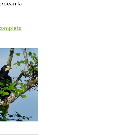
ordean la 
 completa