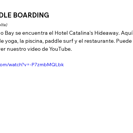
DDLE BOARDING
lta)
go Bay se encuentra el Hotel Catalina's Hideaway.
Aquí
de yoga, la piscina, paddle surf y el restaurante. Pued
ver nuestro video de YouTube.
e.com/watch?v=-P7zmbMQLbk